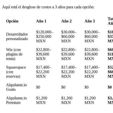
Aquí está el desglose de costos a 3 años para cada opción:
Tot
Opción
Año 1
Año 2
Año 3
Añ
$120,000–
$30,000–
$30,000–
$1
Desarrollador
$250,000
$60,000
$60,000
$3
personalizado
MXN
MXN
MXN
M
Wix (con
$22,800–
$22,800–
$22,800–
$6
plugins de
$39,600
$39,600
$39,600
$1
renta)
MXN
MXN
MXN
M
Squarespace
$17,400–
$17,400–
$17,400–
$5
(con
$22,200
$22,200
$22,200
$6
reservas)
MXN
MXN
MXN
M
Alquilame.io
$0
$0
$0
$0
Gratis
Alquilame.io
$1,200
$1,200
$1,200
$3
Premium
MXN
MXN
MXN
M