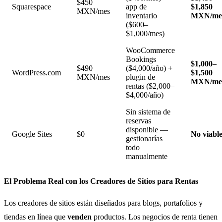
$450
Squarespace
app de
$1,850
MXN/mes
inventario
MXN/me
($600–
$1,000/mes)
WooCommerce
Bookings
$1,000–
$490
($4,000/año) +
WordPress.com
$1,500
MXN/mes
plugin de
MXN/me
rentas ($2,000–
$4,000/año)
Sin sistema de
reservas
disponible —
Google Sites
$0
No viabl
gestionarías
todo
manualmente
El Problema Real con los Creadores de Sitios para Rentas
Los creadores de sitios están diseñados para blogs, portafolios y
tiendas en línea que
venden
productos. Los negocios de renta tienen