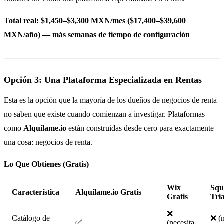
Total real: $1,450–$3,300 MXN/mes ($17,400–$39,600
MXN/año) — más semanas de tiempo de configuración
Opción 3: Una Plataforma Especializada en Rentas
Esta es la opción que la mayoría de los dueños de negocios de renta
no saben que existe cuando comienzan a investigar. Plataformas
como
Alquilame.io
están construidas desde cero para exactamente
una cosa: negocios de renta.
Lo Que Obtienes (Gratis)
Wix
Squ
Característica
Alquilame.io Gratis
Gratis
Tria
❌
Catálogo de
❌ (n
✅
(necesita