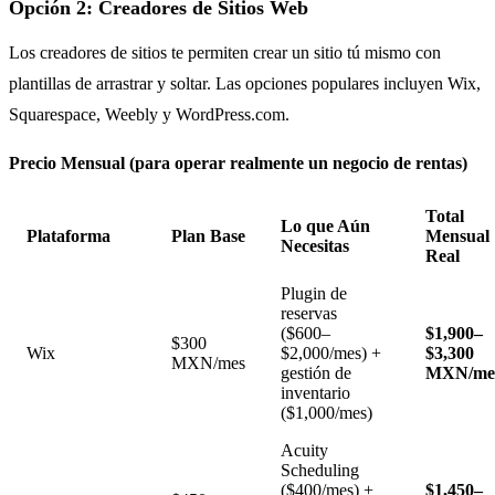
Opción 2: Creadores de Sitios Web
Los creadores de sitios te permiten crear un sitio tú mismo con
plantillas de arrastrar y soltar. Las opciones populares incluyen Wix,
Squarespace, Weebly y WordPress.com.
Precio Mensual (para operar realmente un negocio de rentas)
Total
Lo que Aún
Plataforma
Plan Base
Mensual
Necesitas
Real
Plugin de
reservas
($600–
$1,900–
$300
Wix
$2,000/mes) +
$3,300
MXN/mes
gestión de
MXN/me
inventario
($1,000/mes)
Acuity
Scheduling
($400/mes) +
$1,450–