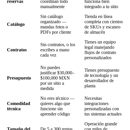
reservas
coordinan todo
funciona bien
manualmente
integrado a tu sitio
Sin catálogo
Tienda en línea
organizado —
completa con cientos
Catálogo
mandas fotos o
de SKUs y escaneo
PDFs por cliente
de almacén
Tienes un equipo
Sin contratos, o los
legal manejando
Contratos
escribes a mano
flujos de contrato
cada vez
personalizados
No puedes
Tienes presupuesto
justificar $30,000–
de tecnología y un
Presupuesto
$100,000 MXN
desarrollador de
por un sitio a
planta
medida
No eres técnico —
Necesitas
Comodidad
quieres algo que
integraciones
técnica
funcione sin
personalizadas con
aprender código
tus sistemas actuales
Operación grande
Tamaño del
De 5 a 300 rentas
con miles de