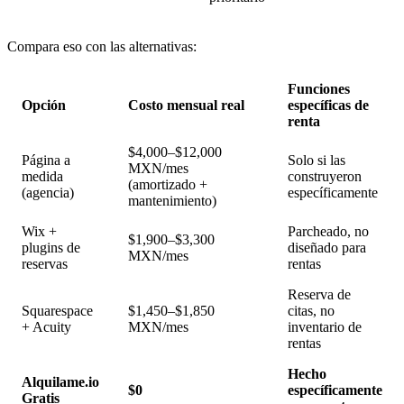
Compara eso con las alternativas:
Funciones
Opción
Costo mensual real
específicas de
renta
$4,000–$12,000
Página a
Solo si las
MXN/mes
medida
construyeron
(amortizado +
(agencia)
específicamente
mantenimiento)
Wix +
Parcheado, no
$1,900–$3,300
plugins de
diseñado para
MXN/mes
reservas
rentas
Reserva de
Squarespace
$1,450–$1,850
citas, no
+ Acuity
MXN/mes
inventario de
rentas
Hecho
Alquilame.io
$0
específicamente
Gratis